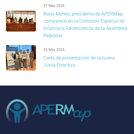
27 May 2026
Borja Merelo, presidente de APERMap,
comparece en la Comisión Especial de
Infancia y Adolescencia de la Asamblea
Regional
20 May 2026
Carta de presentación de la nueva
Junta Directiva